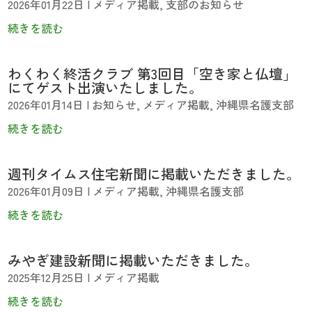
2026年01月22日
|
メディア掲載
,
支部のお知らせ
続きを読む
わくわく終活クラブ 第3回目「空き家と仏壇」
にてゲスト出演いたしました。
2026年01月14日
|
お知らせ
,
メディア掲載
,
沖縄県名護支部
続きを読む
週刊タイムス住宅新聞に掲載いただきました。
2026年01月09日
|
メディア掲載
,
沖縄県名護支部
続きを読む
みやぎ建設新聞に掲載いただきました。
2025年12月25日
|
メディア掲載
続きを読む