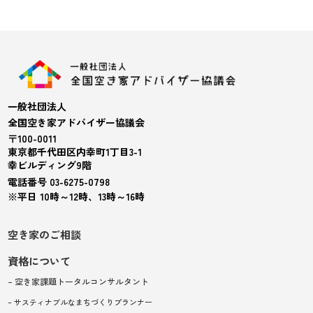
一般社団法人
全国空き家アドバイザー協議会
〒100-0011
東京都千代田区内幸町1丁目3-1
幸ビルディング9階
電話番号 03-6275-0798
※平日 10時～12時、13時～16時
空き家のご相談
資格について
– 空き家課題トータルコンサルタント
– サスティナブルなまちづくりプランナー