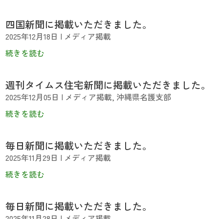
四国新聞に掲載いただきました。
2025年12月18日
|
メディア掲載
続きを読む
週刊タイムス住宅新聞に掲載いただきました。
2025年12月05日
|
メディア掲載
,
沖縄県名護支部
続きを読む
毎日新聞に掲載いただきました。
2025年11月29日
|
メディア掲載
続きを読む
毎日新聞に掲載いただきました。
2025年11月28日
|
メディア掲載