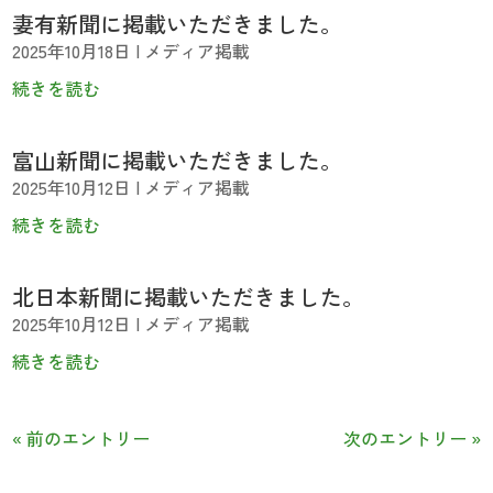
妻有新聞に掲載いただきました。
2025年10月18日
|
メディア掲載
続きを読む
富山新聞に掲載いただきました。
2025年10月12日
|
メディア掲載
続きを読む
北日本新聞に掲載いただきました。
2025年10月12日
|
メディア掲載
続きを読む
« 前のエントリー
次のエントリー »