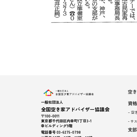
空き
一般社団法人
資格
全国空き家アドバイザー協議会
– 
〒100-0011
東京都千代田区内幸町1丁目3-1
– 
幸ビルディング9階
支部
電話番号 03-6275-0798