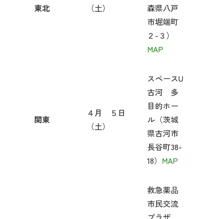
東北
（土）
森県八戸
市堀端町
２-３）
MAP
スペースU
古河 多
目的ホー
４月 ５日
関東
ル（茨城
（土）
県古河市
長谷町38-
18）
MAP
救急薬品
市民交流
プラザ