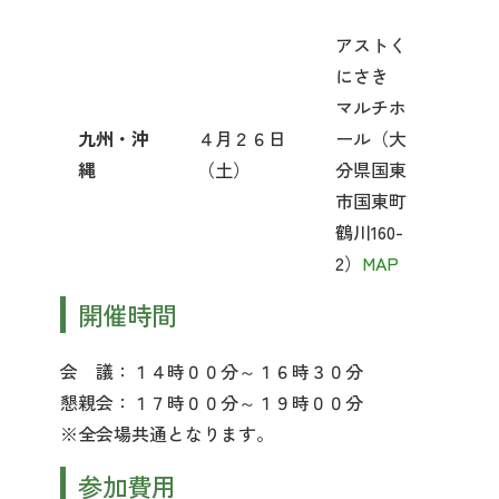
アストく
にさき
マルチホ
九州・沖
４月２６日
ール（大
縄
（土）
分県国東
市国東町
鶴川160-
2）
MAP
開催時間
会 議：１４時００分～１６時３０分
懇親会：１７時００分～１９時００分
※全会場共通となります。
参加費用