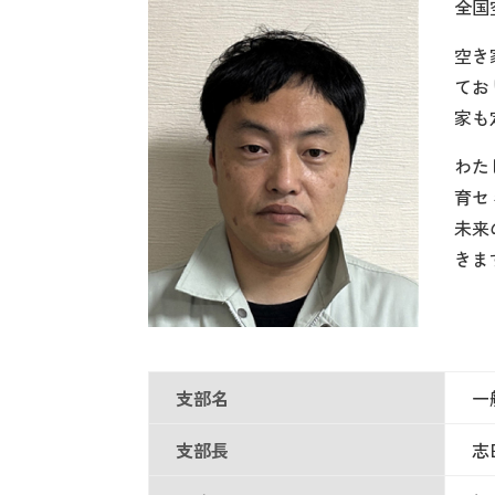
全国
空き
てお
家も
わた
育セ
未来
きま
支部名
一
支部長
志