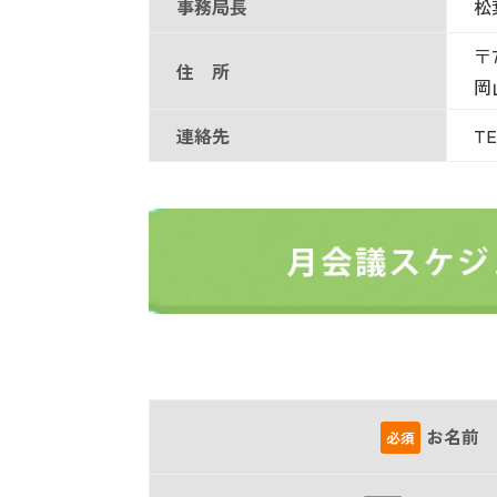
事務局長
松
〒7
住 所
岡
連絡先
TE
お名前
必須